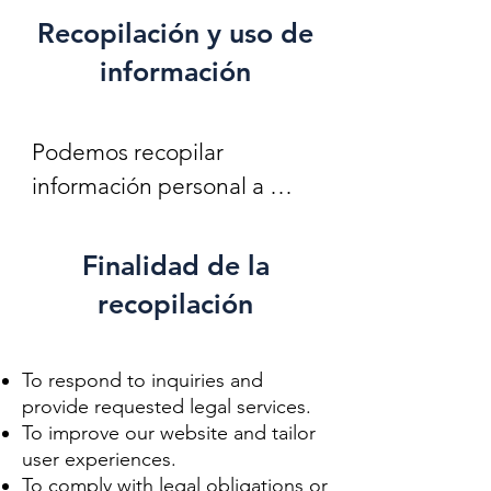
no deben interpretarse 
Recopilación y uso de
como asesoramiento legal 
información
ni como opinión legal. El 
acceso o la comunicación 
Podemos recopilar 
con nosotros a través de 
información personal a 
este sitio web no establece 
través de los siguientes 
una relación abogado-
métodos:

cliente.

Finalidad de la
recopilación
Entrada directa: información 
La relación abogado-cliente 
que proporciona a través de 
solo se forma después de 
To respond to inquiries and
formularios, correos 
que se haya firmado un 
provide requested legal services.
electrónicos, chats u otras 
acuerdo de contratación 
To improve our website and tailor
consultas.

user experiences.​
formal.

To comply with legal obligations or