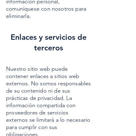
información personal,
Eliminación: solicitar la 
comuníquese con nosotros para
eliminación de tus datos 
eliminarla.
personales, sujeto a las 
excepciones legales.

Enlaces y servicios de
Darse de baja: cancelar la 
terceros
suscripción a las 
comunicaciones siguiendo 
Nuestro sitio web puede
las instrucciones 
contener enlaces a sitios web
proporcionadas o 
externos. No somos responsables
poniéndose en contacto 
de su contenido ni de sus
prácticas de privacidad. La
con nosotros directamente.
información compartida con
proveedores de servicios
externos se limitará a lo necesario
para cumplir con sus
obligaciones.